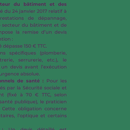
cteur du bâtiment et des
té du 24 janvier 2017 relatif à
prestations de dépannage,
e secteur du bâtiment et de
mpose la remise d’un devis
tion :
 dépasse 150 € TTC.
ns spécifiques (plomberie,
trerie, serrurerie, etc.), le
r un devis avant l’exécution
’urgence absolue.
ionnels de santé :
Pour les
 par la Sécurité sociale et
t (fixé à 70 € TTC, selon
 santé publique), le praticien
. Cette obligation concerne
ires, l’optique et certains
s :
Un devis détaillé est