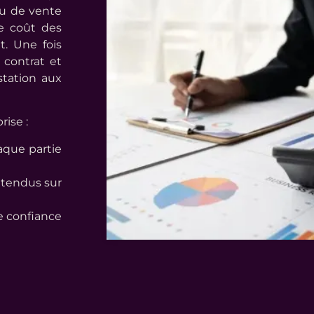
ou de vente
le coût des
t. Une fois
 contrat et
station aux
ise :
haque partie
entendus sur
e confiance