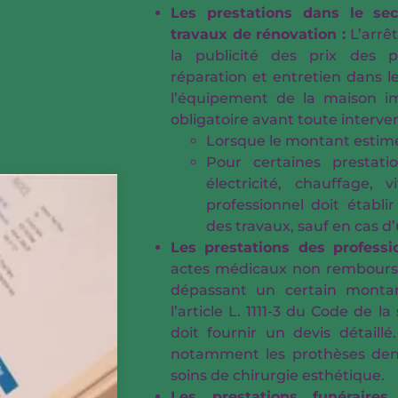
Les prestations dans le se
travaux de rénovation :
L’arrê
la publicité des prix des 
réparation et entretien dans l
l’équipement de la maison i
obligatoire avant toute interven
Lorsque le montant estimé
Pour certaines prestatio
électricité, chauffage, vi
professionnel doit établi
des travaux, sauf en cas d
Les prestations des profess
actes médicaux non remboursés
dépassant un certain montan
l’article L. 1111-3 du Code de la
doit fournir un devis détaillé
notamment les prothèses denta
soins de chirurgie esthétique.
Les prestations funéraire