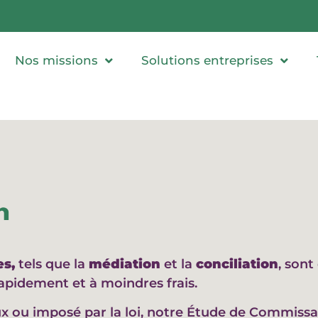
Nos missions
Solutions entreprises
n
es,
tels que la
médiation
et la
conciliation
, son
apidement et à moindres frais.
ux ou imposé par la loi, notre Étude de Commissa