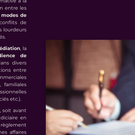
native à la
on entre les
s
modes de
onflits de
es lourdeurs
és.
diation
, la
udience de
ans divers
ations entre
mmerciales
 familiales
essionnelles
iés etc.).
 soit avant
diciaire en
e règlement
es affaires