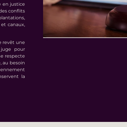
 en justice
des conflits
plantations,
 et canaux,
e revêt une
 juge pour
 ne respecte
e, au besoin
ciennement
nservent la