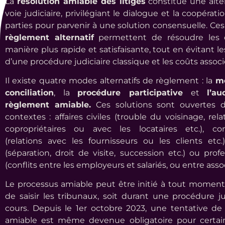
La
résolution amiable des litiges
constitue une alter
voie judiciaire, privilégiant le dialogue et la coopérati
parties pour parvenir à une solution consensuelle. Ce
règlement alternatif
permettent de résoudre les c
manière plus rapide et satisfaisante, tout en évitant l
d’une procédure judiciaire classique et les coûts associ
Il existe quatre modes alternatifs de règlement : la
mé
conciliation
, la
procédure participative
et
l’a
règlement amiable.
Ces solutions sont ouvertes d
contextes : affaires civiles (trouble du voisinage, rel
copropriétaires ou avec les locataires etc.), co
(relations avec les fournisseurs ou les clients etc.),
(séparation, droit de visite, succession etc.) ou prof
(conflits entre les employeurs et salariés, ou entre assoc
Le processus amiable peut être initié à tout moment,
de saisir les tribunaux, soit durant une procédure ju
cours. Depuis le 1er octobre 2023, une tentative d
amiable est même devenue obligatoire pour certain