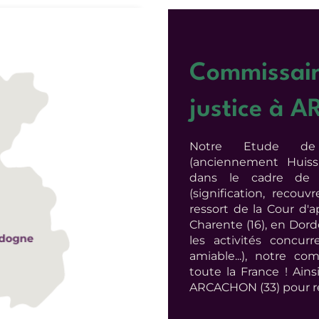
Commissair
justice à
Notre Etude de 
(anciennement Huissi
dans le cadre de s
(signification, recou
ressort de la Cour d'a
Charente (16), en Dord
les activités concurr
amiable...), notre co
toute la France ! Ain
ARCACHON (33) pour ré