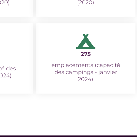
020)
(2020)
275
emplacements (capacité
té des
des campings - janvier
2024)
2024)