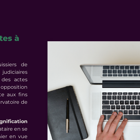
tes à
ssiers de
diciaires
, des actes
 opposition
te aux fins
ervatoire de
gnification
ataire en se
nier en vue