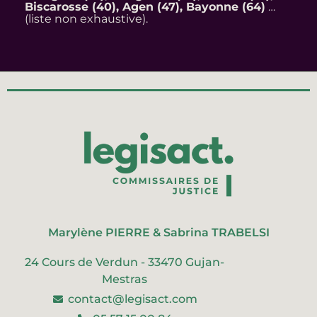
Biscarosse (40), Agen (47), Bayonne (64)
…
(liste non exhaustive).
Marylène PIERRE & Sabrina TRABELSI
24 Cours de Verdun - 33470 Gujan-
Mestras
contact@legisact.com