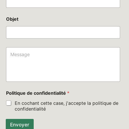
Objet
C
o
m
m
e
n
t
o
Politique de confidentialité
*
r
M
En cochant cette case, j'accepte la politique de
e
confidentialité
s
s
a
Envoyer
g